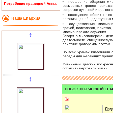
поощрение общения миря
Погребение праведной Анны.
совместных трапез прихожа
вопросов духовной и церковн
нахождение общих точек
Наша Епархия
организации общедоступных м
осуществление миссионе
врачей, психологов, юристов
миссионерского служения.
Говоря о миссионерской деят
деятельности священнослуж
поистине фаворским светом.
Во всех храмах благочиния 
беседы для желающих принять
Учениками детских воскресн
событиях церковной жизни.
НОВОСТИ БРЯНСКОЙ ЕПА
Подр