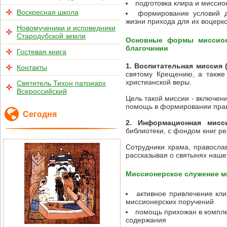
подготовка клира и миссио
Воскресная школа
формирование условий д
жизни прихода для их воцерк
Новомученики и исповедники
Стародубской земли
Основные формы миссион
благочинии
Гостевая книга
1. Воспитательная миссия 
Контакты
святому Крещению, а также
христианской веры.
Святитель Тихон патриарх
Всероссийский
Цель такой миссии - включен
помощь в формировании прав
Сегодня
2. Информационная мисс
библиотеки, с фондом книг р
Сотрудники храма, православ
рассказывая о святынях наше
Миссионерское служение м
активное привлечение кл
миссионерских поручений
помощь прихожан в компле
содержания