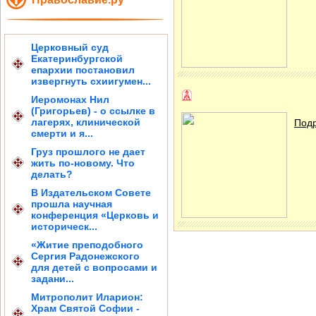
Церковный суд
Екатеринбургской
епархии постановил
извергнуть схиигумен...
Иеромонах Нил
(Григорьев) - о ссылке в
лагерях, клинической
Подр
смерти и я...
Груз прошлого не дает
жить по-новому. Что
делать?
В Издательском Совете
прошла научная
конференция «Церковь и
историческ...
«Житие преподобного
Сергия Радонежского
для детей с вопросами и
задани...
Митрополит Иларион:
Храм Святой Софии -