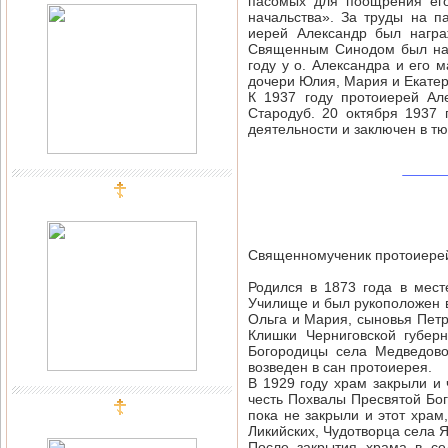
пасомых для поощрения его
начальства». За труды на 
иерей Александр был награ
Священным Синодом был нагр
году у о. Александра и его 
дочери Юлия, Мария и Екатер
К 1937 году протоиерей Ал
Стародуб. 20 октября 1937
деятельности и заключен в т
Священномученик протоиере
Родился в 1873 года в мес
Училище и был рукоположен 
Ольга и Мария, сыновья Петр
Клишки Черниговской губер
Богородицы села Медведово
возведен в сан протоиерея.
В 1929 году храм закрыли и
честь Похвалы Пресвятой Бог
пока не закрыли и этот храм
Ликийских, Чудотворца села 
После закрытия храма в с