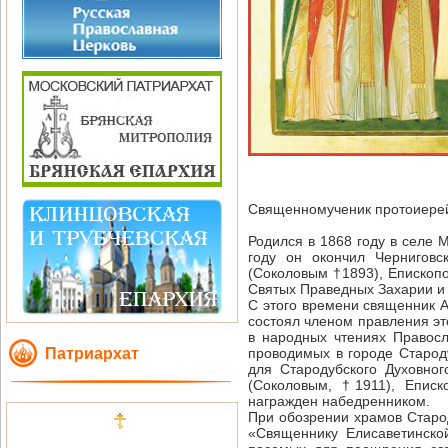
Священномученик протоиерей
Родился в 1868 году в селе 
году он окончил Чернигов
(Соколовым †1893), Епископ
Святых Праведных Захарии и 
С этого времени священник А
состоял членом правления эт
в народных чтениях Правосл
Патриархат
проводимых в городе Старод
для Стародубского Духовно
(Соколовым, †1911), Еписк
награжден набедренником.
При обозрении храмов Старо
«Священнику Елисаветинской