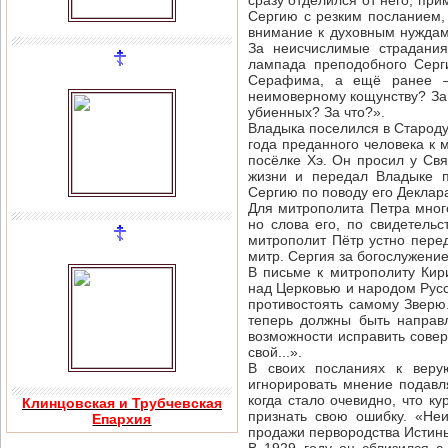
сразу отделился от него, пр
Сергию с резким посланием, 
внимание к духовным нуждам
За неисчислимые страдания
лампада преподобного Серг
Серафима, а ещё ранее —
неимоверному кощунству? За 
убиенных? За что?».
Владыка поселился в Староду
года преданного человека к 
посёлке Хэ. Он просил у Свя
жизни и передал Владыке п
Сергию по поводу его Деклар
Для митрополита Петра много
но слова его, по свидетельс
митрополит Пётр устно перед
митр. Сергия за богослужение
В письме к митрополиту Ки
над Церковью и народом Русск
противостоять самому Зверю.
теперь должны быть направ
возможности исправить совер
свой...».
В своих посланиях к веру
игнорировать мнение подавл
когда стало очевидно, что к
Клинцовская и Трубчевская
признать свою ошибку. «Не
Епархия
продажи первородства Истины