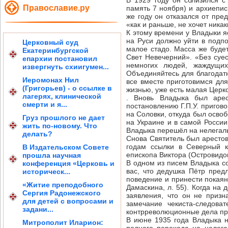
В 1929 году он сблизился 
Православие.ру
память 7 ноября) и архиепис
же году он отказался от пр
«как и раньше, не хочет ника
К этому времени у Владыки я
на Руси должно уйти в подп
Церковный суд
малое стадо. Масса же будет
Екатеринбургской
Свет Невечерний». «Без суе
епархии постановил
немногих людей, жаждущих
извергнуть схиигумен...
Объединяйтесь для благодатн
Иеромонах Нил
все вместе приготовимся для
(Григорьев) - о ссылке в
жизнью, уже есть малая Церко
лагерях, клинической
. Вновь Владыка был арес
смерти и я...
постановлению Г.П.У. пригов
на Соловки, откуда был осво
Груз прошлого не дает
на Украине и в самой России
жить по-новому. Что
Владыка перешёл на нелегаль
делать?
Снова Святитель был арестов
годам ссылки в Северный к
В Издательском Совете
епископа Виктора (Островидо
прошла научная
В одном из писем Владыка с
конференция «Церковь и
вас, что дедушка Пётр пред
историческ...
поведение и принести покаян
«Житие преподобного
Дамаскина, л. 55). Когда на
Сергия Радонежского
заявления, что он не приз
для детей с вопросами и
замечание чекиста-следова
задани...
контрреволюционные дела пр
В июне 1935 года Владыка 
Митрополит Иларион: