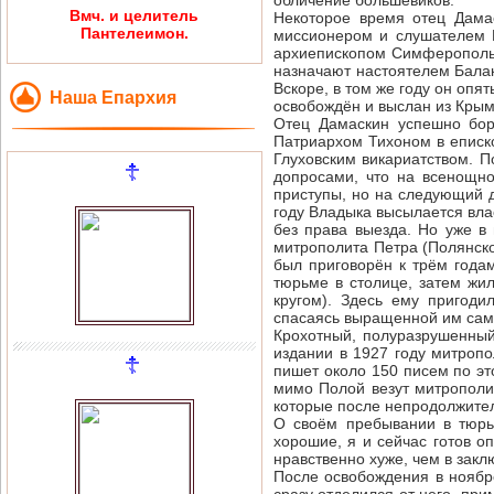
обличение большевиков.
Вмч. и целитель
Некоторое время отец Дама
Пантелеимон.
миссионером и слушателем К
архиепископом Симферопольс
назначают настоятелем Балак
Вскоре, в том же году он опя
Наша Епархия
освобождён и выслан из Крым
Отец Дамаскин успешно бор
Патриархом Тихоном в еписко
Глуховским викариатством. П
допросами, что на всенощн
приступы, но на следующий д
году Владыка высылается вла
без права выезда. Но уже в
митрополита Петра (Полянског
был приговорён к трём годам
тюрьме в столице, затем жи
кругом). Здесь ему пригоди
спасаясь выращенной им сам
Крохотный, полуразрушенный
издании в 1927 году митроп
пишет около 150 писем по это
мимо Полой везут митрополи
которые после непродолжител
О своём пребывании в тюрь
хорошие, я и сейчас готов оп
нравственно хуже, чем в закл
После освобождения в ноябр