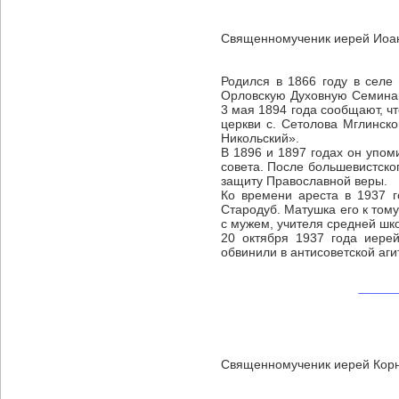
Священномученик иерей Иоан
Родился в 1866 году в селе
Орловскую Духовную Семинар
3 мая 1894 года сообщают, ч
церкви с. Сетолова Мглинско
Никольский».
В 1896 и 1897 годах он упом
совета. После большевистског
защиту Православной веры.
Ко времени ареста в 1937 г
Стародуб. Матушка его к том
с мужем, учителя средней шко
20 октября 1937 года иере
обвинили в антисоветской аги
Священномученик иерей Корн