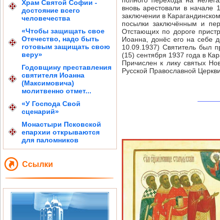
полного перехода на нелега
Храм Святой Софии -
вновь арестовали в начале 1
достояние всего
заключении в Карагандинском
человечества
посылки заключённым и пер
«Чтобы защищать свое
Отстающих по дороге пристре
Отечество, надо быть
Иоанна, донёс его на себе д
готовым защищать свою
10.09.1937) Святитель был п
веру»
(15) сентября 1937 года в Кар
Причислен к лику святых Н
Годовщину преставления
Русской Православной Церкви
святителя Иоанна
(Максимовича)
молитвенно отмет...
«У Господа Свой
сценарий»
Монастыри Псковской
епархии открываются
для паломников
Ссылки