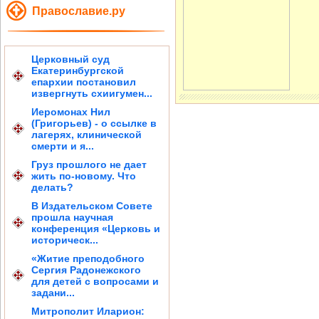
Православие.ру
Церковный суд
Екатеринбургской
епархии постановил
извергнуть схиигумен...
Иеромонах Нил
(Григорьев) - о ссылке в
лагерях, клинической
смерти и я...
Груз прошлого не дает
жить по-новому. Что
делать?
В Издательском Совете
прошла научная
конференция «Церковь и
историческ...
«Житие преподобного
Сергия Радонежского
для детей с вопросами и
задани...
Митрополит Иларион: