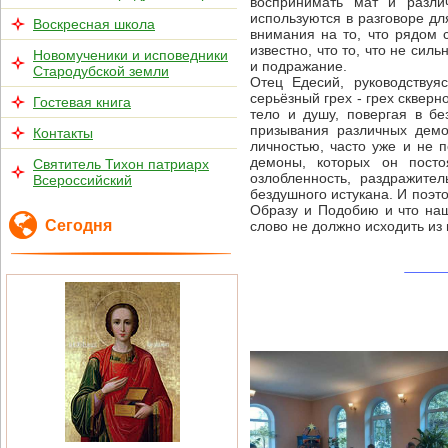
воспринимать мат и разли
используются в разговоре дл
Воскресная школа
внимания на то, что рядом с
известно, что то, что не сил
Новомученики и исповедники
и подражание.
Стародубской земли
Отец Едесий, руководствуя
серьёзный грех - грех скверн
Гостевая книга
тело и душу, повергая в б
призывания различных демо
Контакты
личностью, часто уже и не 
демоны, которых он посто
Святитель Тихон патриарх
озлобленность, раздражите
Всероссийский
бездушного истукана. И поэт
Образу и Подобию и что наш
Сегодня
слово не должно исходить из 