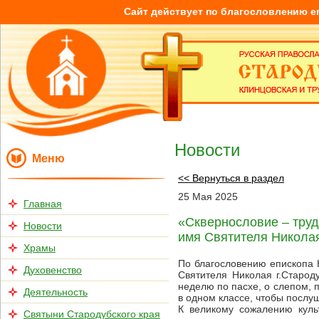
Сайт действует по благословлению е
Новости
Меню
<< Вернуться в раздел
25
Мая
2025
Главная
«Сквернословие – труд
Новости
имя Святителя Николая
Храмы
По благословению епископа 
Духовенство
Святителя Николая г.Старод
неделю по пасхе, о слепом, 
Деятельность
в одном классе, чтобы послуш
К великому сожалению куль
Святыни Стародубского края