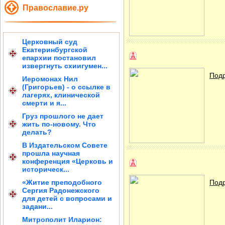
Православие.ру
Церковный суд
Екатеринбургской
епархии постановил
извергнуть схиигумен...
Подр
Иеромонах Нил
(Григорьев) - о ссылке в
лагерях, клинической
смерти и я...
Груз прошлого не дает
жить по-новому. Что
делать?
В Издательском Совете
прошла научная
конференция «Церковь и
историческ...
«Житие преподобного
Подр
Сергия Радонежского
для детей с вопросами и
задани...
Митрополит Иларион: