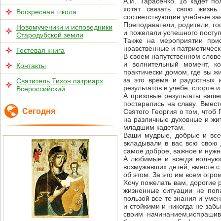
А.И. Тарасенко. 18 кадет п
хотят связать свою жизнь
Воскресная школа
соответствующие учебные за
Преподаватели, родители, го
Новомученики и исповедники
и пожелали успешного поступ
Стародубской земли
Также на мероприятии прис
нравственные и патриотическ
Гостевая книга
В своем напутственном слове
и волнительный момент, ко
Контакты
практически домом, где вы ж
за это время и радостных 
Святитель Тихон патриарх
результатов в учебе, спорте 
Всероссийский
А призовые результаты вашег
постарались на славу. Вмес
Сегодня
Святого Георгия о том, чтоб
на различные духовные и жит
младшим кадетам.
Ваши мудрые, добрые и все
вкладывали в вас всю свою 
самое доброе, важное и нужно
А любимые и всегда волнующ
возмужавших детей, вместе с
об этом. За это им всем огро
Хочу пожелать вам, дорогие 
жизненные ситуации не поп
пользой все те знания и уме
и стойкими и никогда не заб
своим начинанием,испрашив