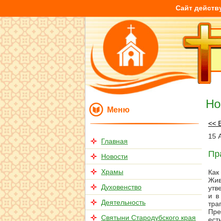
Сайт действ
Но
Меню
<< 
15
Главная
Пр
Новости
Храмы
Как
Жив
Духовенство
утв
и в
Деятельность
тра
Пре
Святыни Стародубского края
ест