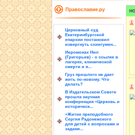
Православие.ру
НО
Церковный суд
Екатеринбургской
епархии постановил
извергнуть схиигумен...
Иеромонах Нил
(Григорьев) - о ссылке в
лагерях, клинической
смерти и я...
Груз прошлого не дает
жить по-новому. Что
делать?
В Издательском Совете
прошла научная
конференция «Церковь и
историческ...
«Житие преподобного
Сергия Радонежского
для детей с вопросами и
задани...