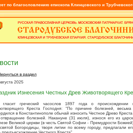
ует по благословлению епископа Клинцовского и Трубчевско
вости
Вернуться в раздел
Августа
2025
аздник Изнесения Честных Древ Животворящего Кре
 гласит греческий часослов 1897 года о происхождении 
отворящего Креста Господня: "По причине болезней, весьма 
ердился в Константинополе обычай износить Честное Древо Креста
 отвращение болезней. Накануне (31 июля), износя его из царс
пезе Великой церкви (в честь Святой Софии - Премудрости Божией
святой Богородицы, творя литии по всему городу, предлагали ег
ь предъисхождение Честного Креста".