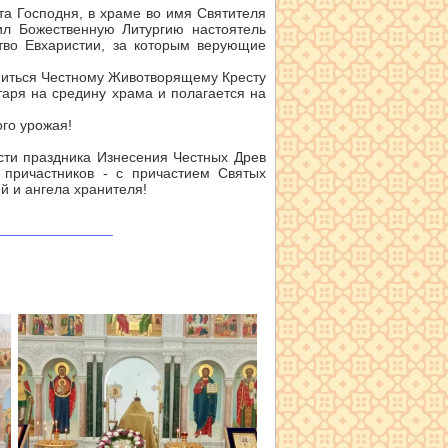
та Господня, в храме во имя Святителя
ил Божественную Литургию настоятель
тво Евхаристии, за которым верующие
ониться Честному Животворящему Кресту
таря на средину храма и полагается на
го урожая!
сти праздника Изнесения Честных Древ
 причастников - с причастием Святых
й и ангела хранителя!