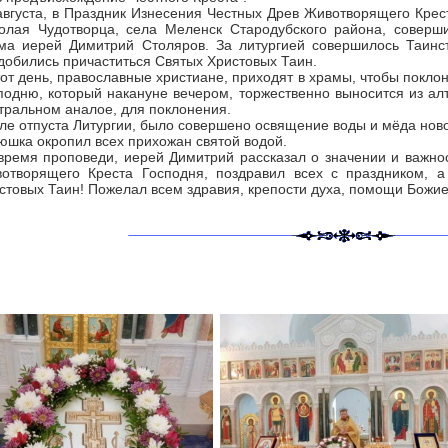
августа, в Праздник Изнесения Честных Древ Животворящего Крес
олая Чудотворца, села Меленск Стародубского района, соверш
ма иерей Димитрий Столяров. За литургией совершилось Таинс
добились причаститься Святых Христовых Таин.
тот день, православные христиане, приходят в храмы, чтобы покл
подню, который накануне вечером, торжественно выносится из ал
тральном аналое, для поклонения.
ле отпуста Литургии, было совершено освящение воды и мёда ново
юшка окропил всех прихожан святой водой.
время проповеди, иерей Димитрий рассказал о значении и важно
отворящего Креста Господня, поздравил всех с праздником, а
стовых Таин! Пожелал всем здравия, крепости духа, помощи Божие