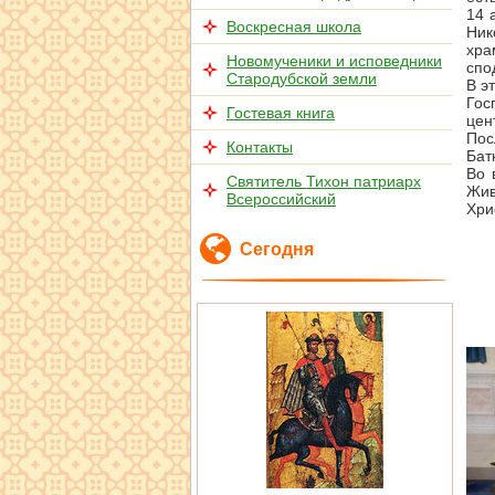
14 
Воскресная школа
Ник
хра
Новомученики и исповедники
спо
Стародубской земли
В э
Гос
Гостевая книга
цен
Пос
Контакты
Бат
Во 
Святитель Тихон патриарх
Жив
Всероссийский
Хри
Сегодня