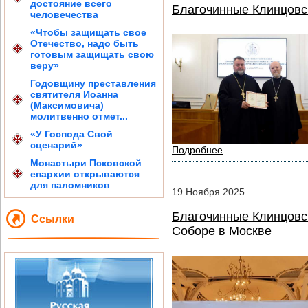
достояние всего
Благочинные Клинцовс
человечества
«Чтобы защищать свое
Отечество, надо быть
готовым защищать свою
веру»
Годовщину преставления
святителя Иоанна
(Максимовича)
молитвенно отмет...
«У Господа Свой
сценарий»
Подробнее
Монастыри Псковской
епархии открываются
для паломников
19
Ноября
2025
Благочинные Клинцовс
Ссылки
Соборе в Москве