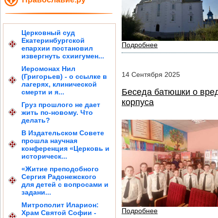
Церковный суд
Екатеринбургской
Подробнее
епархии постановил
извергнуть схиигумен...
Иеромонах Нил
14
Сентября
2025
(Григорьев) - о ссылке в
лагерях, клинической
Беседа батюшки о вред
смерти и я...
корпуса
Груз прошлого не дает
жить по-новому. Что
делать?
В Издательском Совете
прошла научная
конференция «Церковь и
историческ...
«Житие преподобного
Сергия Радонежского
для детей с вопросами и
задани...
Митрополит Иларион:
Подробнее
Храм Святой Софии -