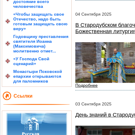
достояние всего
человечества
«Чтобы защищать свое
04
Сентября
2025
Отечество, надо быть
готовым защищать свою
В Стародубском благо
веру»
Божественная литурги
Годовщину преставления
святителя Иоанна
(Максимовича)
молитвенно отмет...
«У Господа Свой
сценарий»
Монастыри Псковской
епархии открываются
для паломников
Подробнее
Ссылки
03
Сентября
2025
День знаний в Староду