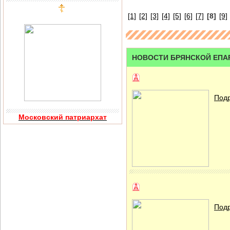
[1]
[2]
[3]
[4]
[5]
[6]
[7]
[8]
[9]
НОВОСТИ БРЯНСКОЙ ЕПА
Подр
Московский патриархат
Подр